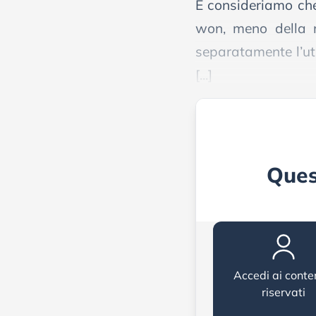
E consideriamo che 
won, meno della m
separatamente l’uti
[...]
Ques
Accedi ai conte
riservati