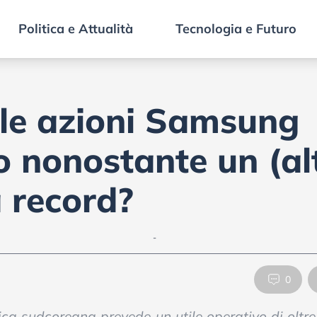
Politica e Attualità
Tecnologia e Futuro
 le azioni Samsung
o nonostante un (al
a record?
-
0
ca sudcoreana prevede un utile operativo di oltre