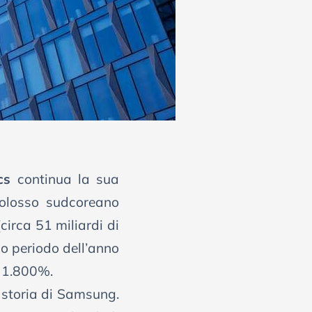
cs
continua la sua
 colosso sudcoreano
circa 51 miliardi di
so periodo dell’anno
l 1.800%.
a storia di Samsung.