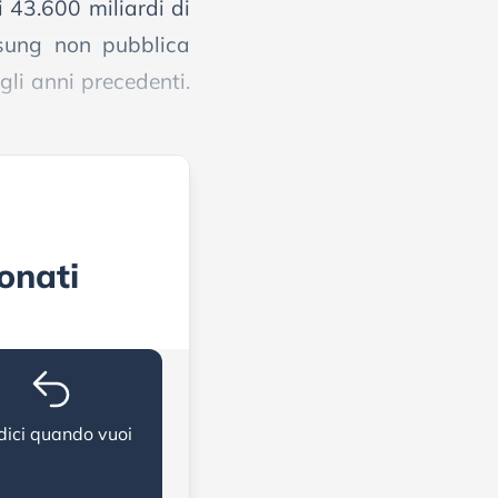
i 43.600 miliardi di
msung non pubblica
gli anni precedenti.
onati
dici quando vuoi