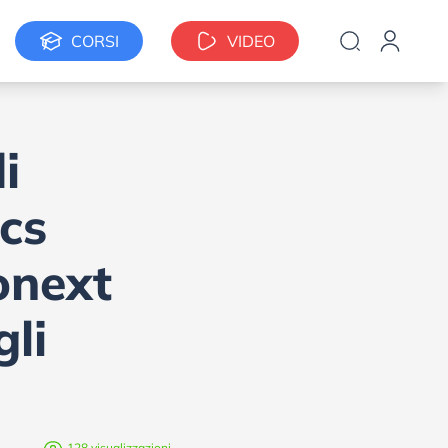
CORSI
VIDEO
i
ics
onext
gli
128 visualizzazioni