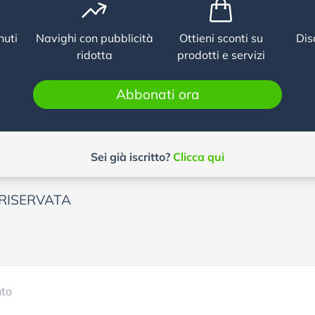
nuti
Navighi con pubblicità
Ottieni sconti su
Dis
ridotta
prodotti e servizi
Abbonati ora
Sei già iscritto?
Clicca qui
RISERVATA