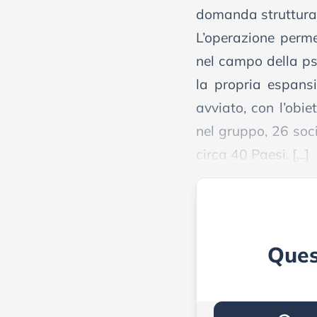
domanda strutturale
L’operazione perme
nel campo della psi
la propria espansi
avviato, con l’obi
nel gruppo, 26 soci
circa 40 Paesi. [...]
Ques