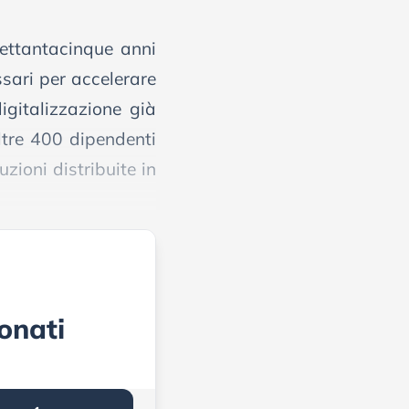
settantacinque anni
ssari per accelerare
igitalizzazione già
ltre 400 dipendenti
zioni distribuite in
onati